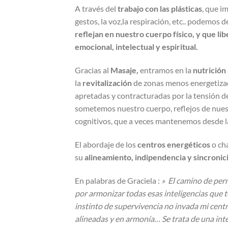
A través del
trabajo con las plásticas
, que i
gestos, la voz,la respiración, etc.. podemos d
reflejan en nuestro cuerpo físico, y que lib
emocional, intelectual y espiritual.
Gracias al
Masaje,
entramos en la
nutrición
la
revitalización
de zonas menos energetizad
apretadas y contracturadas por la tensión der
sometemos nuestro cuerpo, reflejos de nues
cognitivos, que a veces mantenemos desde la
El abordaje de los
centros energéticos
o ch
su
alineamiento, indipendencia y sincron
En palabras de Graciela :
» El camino de perm
por armonizar todas esas inteligencias que 
instinto de supervivencia no invada mi centr
alineadas y en armonía… Se trata de una in