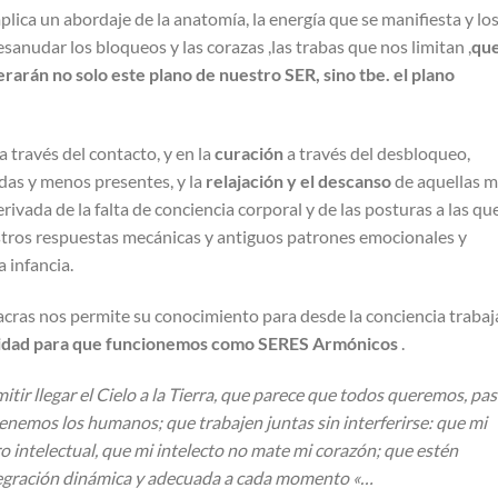
mplica un abordaje de la anatomía, la energía que se manifiesta y lo
esanudar los bloqueos y las corazas ,las trabas que nos limitan ,
que
erarán no solo este plano de nuestro SER, sino tbe. el plano
a través del contacto, y en la
c
uración
a través del desbloqueo,
as y menos presentes, y la
relajación y el descanso
de aquellas 
ivada de la falta de conciencia corporal y de las posturas a las qu
tros respuestas mecánicas y antiguos patrones emocionales y
 infancia.
acras nos permite su conocimiento para desde la conciencia trabaj
icidad para que funcionemos como SERES Armónicos
.
itir llegar el Cielo a la Tierra, que parece que todos queremos, pa
tenemos los humanos; que trabajen juntas sin interferirse: que mi
o intelectual, que mi intelecto no mate mi corazón; que estén
tegración dinámica y adecuada a cada momento «…