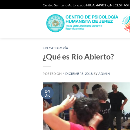
Saltar
Centro Sanitario Autorizado NICA: 44901 - ¿NECESITA
al
contenido
SIN CATEGORÍA
¿Qué es Río Abierto?
POSTED ON
4 DICIEMBRE, 2018
BY
ADMIN
04
Dic