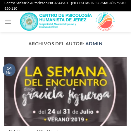
Saltar
Centro Sanitario Autorizado NICA: 44901 - ¿NECESITAS INFORMACIÓN?: 640
820 110
al
contenido
ARCHIVOS DEL AUTOR:
ADMIN
14
Mar