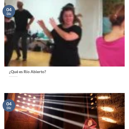
04
Dic
¿Qué es Río Abierto?
04
Dic