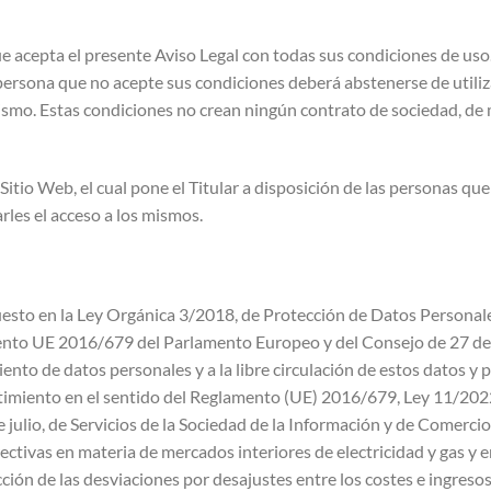
ue acepta el presente Aviso Legal con todas sus condiciones de uso.
 persona que no acepte sus condiciones deberá abstenerse de utiliza
ismo. Estas condiciones no crean ningún contrato de sociedad, de m
 Sitio Web, el cual pone el Titular a disposición de las personas qu
arles el acceso a los mismos.
puesto en la Ley Orgánica 3/2018, de Protección de Datos Personales
 UE 2016/679 del Parlamento Europeo y del Consejo de 27 de abr
iento de datos personales y a la libre circulación de estos datos y
timiento en el sentido del Reglamento (UE) 2016/679, Ley 11/2022
julio, de Servicios de la Sociedad de la Información y de Comercio
ectivas en materia de mercados interiores de electricidad y gas y 
ión de las desviaciones por desajustes entre los costes e ingresos 