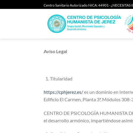
Saltar
Centro Sanitario Autorizado NICA: 44901 - ¿NECESITA
al
contenido
Aviso Legal
Titularidad
https://cphjerez.es/
es un dominio en Inter
Edificio El Carmen, Planta 3ª, Módulos 308-3
CENTRO DE PSICOLOGÍA HUMANISTA DE JEREZ 
el desarrollo armónico, impartiéndose asim