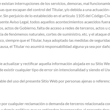
e existan interrupciones de los servicios, demoras, mal funcionam
s que escapan del control del Titular, y/o debida a una actuación 
. Sin perjuicio de lo establecido en el artículo 1105 del Código Ci
sente Aviso Legal, todos aquellos acontecimientos acaecidos fuera d
s, actos de Gobierno, falta de acceso a redes de terceros, actos u
 de fenómenos naturales, cortes de suministro, etc. y el ataque de
co, siempre que el Titular, haya adoptado las medidas de segurida
u causa, el Titular no asumirá responsabilidad alguna ya sea por da
 de actualizar y rectificar aquella información alojada en su Sitio
existir cualquier tipo de error sin intencionalidad y siendo el Usu
ble del uso del presente Sitio Web por personas ajenas o referencia
por cualquier reclamación o demanda de terceros relacionada con 
 y demás políticas que se entienden incorporadas al presente docu