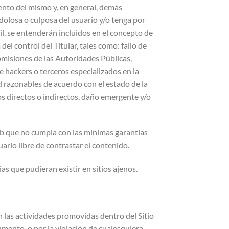
iento del mismo y, en general, demás
dolosa o culposa del usuario y/o tenga por
vil, se entenderán incluidos en el concepto de
el control del Titular, tales como: fallo de
 omisiones de las Autoridades Públicas,
 hackers o terceros especializados en la
d razonables de acuerdo con el estado de la
ños directos o indirectos, daño emergente y/o
 Web que no cumpla con las mínimas garantías
ario libre de contrastar el contenido.
s que pudieran existir en sitios ajenos.
las actividades promovidas dentro del Sitio
mento, o por la violación de cualesquiera