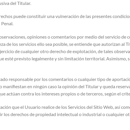
iva del Titular.
erechos puede constituir una vulneración de las presentes condici
 Penal.
bservaciones, opiniones o comentarios por medio del servicio de co
za de los servicios ello sea posible, se entiende que autorizan al Ti
jercicio de cualquier otro derecho de explotación, de tales observ
 esté previsto legalmente y sin limitación territorial. Asimismo, 
erado responsable por los comentarios o cualquier tipo de aportaci
no manifiestan en ningún caso la opinión del Titular y queda reserv
ue actúan contra los intereses propios o de terceros, según el criter
ización que el Usuario realice de los Servicios del Sitio Web, así c
ir los derechos de propiedad intelectual o industrial o cualquier o