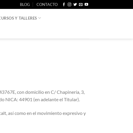
BLOG
CONTACTO
CURSOS Y TALLERES
7E, con domicilio en C/ Chapinería, 3,
do NICA: 44901 (en adelante el Titular).
t, así como en el movimiento expresivo y