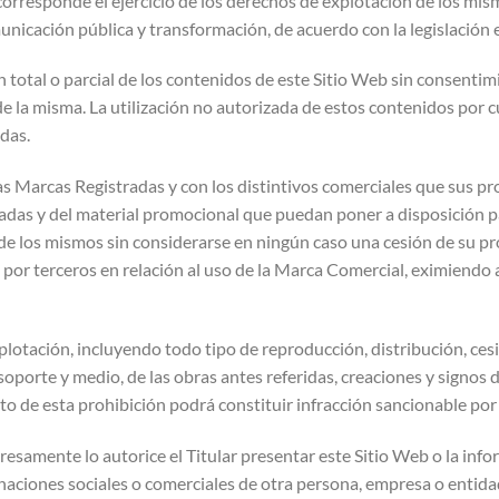
 corresponde el ejercicio de los derechos de explotación de los mism
nicación pública y transformación, de acuerdo con la legislación 
total o parcial de los contenidos de este Sitio Web sin consentimi
de la misma. La utilización no autorizada de estos contenidos por 
das.
las Marcas Registradas y con los distintivos comerciales que sus p
radas y del material promocional que puedan poner a disposición 
o de los mismos sin considerarse en ningún caso una cesión de su p
por terceros en relación al uso de la Marca Comercial, eximiendo a
otación, incluyendo todo tipo de reproducción, distribución, cesi
oporte y medio, de las obras antes referidas, creaciones y signos d
to de esta prohibición podrá constituir infracción sancionable por l
esamente lo autorice el Titular presentar este Sitio Web o la info
naciones sociales o comerciales de otra persona, empresa o entid