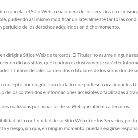
ir o cancelar el Sitio Web o cualquiera de los servicios en el mism
ole, pudiendo así mismo modificar unilateralmente tanto las condi
sin perjuicio de los derechos adquiridos en dicho momento.
n dirigir a Sitios Web de terceros. El Titular no asume ninguna re
ecer en dichos sitios, que tendrán exclusivamente carácter inform
dades titulares de tales contenidos o titulares de los sitios donde 
ún concepto por ningún tipo de daño que pudiesen ocasionar los Usu
, o de los contenidos e informaciones accesibles o facilitadas a trav
ciones realizadas por usuarios de su Web que afecten a terceros.
nibilidad ni la continuidad de su Sitio Web ni de los Servicios, por l
nta y riesgo, sin que, en ningún momento, puedan exigirse responsab