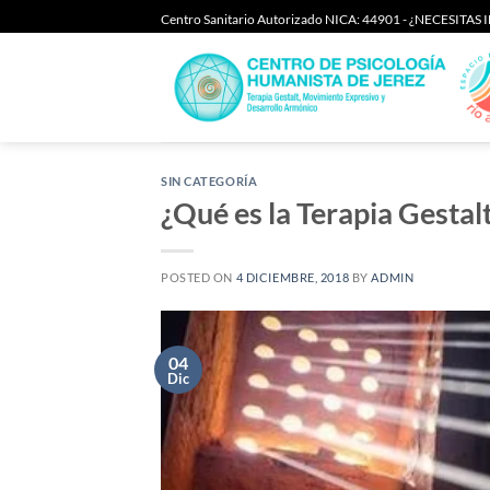
Saltar
Centro Sanitario Autorizado NICA: 44901 - ¿NECESITA
al
contenido
SIN CATEGORÍA
¿Qué es la Terapia Gestal
POSTED ON
4 DICIEMBRE, 2018
BY
ADMIN
04
Dic