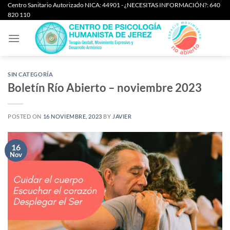
Saltar
Centro Sanitario Autorizado NICA: 44901 - ¿NECESITAS INFORMACIÓN?: 640
820 110
al
contenido
SIN CATEGORÍA
Boletín Río Abierto – noviembre 2023
POSTED ON
16 NOVIEMBRE, 2023
BY
JAVIER
16
Nov