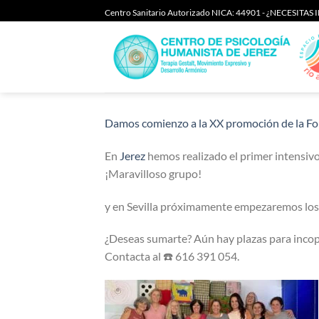
Saltar
Centro Sanitario Autorizado NICA: 44901 - ¿NECESITA
al
contenido
Damos comienzo a la XX promoción de la Fo
En
Jerez
hemos realizado el primer intensivo
¡Maravilloso grupo!
y en Sevilla próximamente empezaremos los 
¿Deseas sumarte? Aún hay plazas para incop
Contacta al ☎️ 616 391 054.